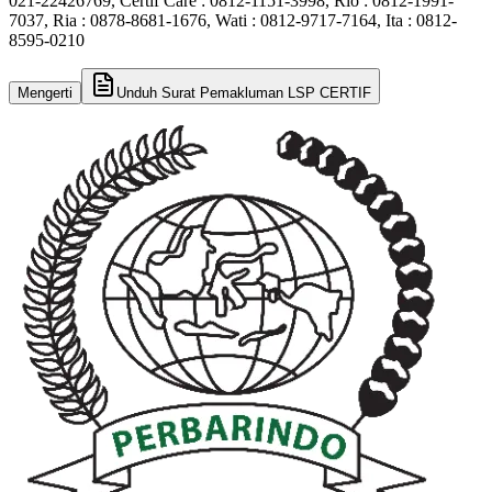
021-22426769, Certif Care : 0812-1151-3998, Rio : 0812-1991-
7037, Ria : 0878-8681-1676, Wati : 0812-9717-7164, Ita : 0812-
8595-0210
Mengerti
Unduh Surat Pemakluman LSP CERTIF