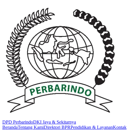
DPD
Perbarindo
DKI Jaya & Sekitarnya
Beranda
Tentang Kami
Direktori BPR
Pendidikan & Layanan
Kontak