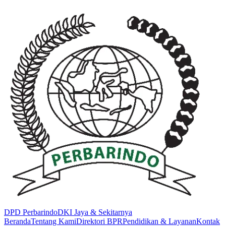
DPD
Perbarindo
DKI Jaya & Sekitarnya
Beranda
Tentang Kami
Direktori BPR
Pendidikan & Layanan
Kontak